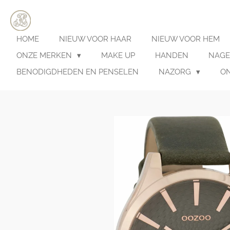
Ga
direct
naar
HOME
NIEUW VOOR HAAR
NIEUW VOOR HEM
de
hoofdinhoud
ONZE MERKEN
MAKE UP
HANDEN
NAGE
BENODIGDHEDEN EN PENSELEN
NAZORG
O