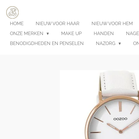
Ga
direct
naar
HOME
NIEUW VOOR HAAR
NIEUW VOOR HEM
de
hoofdinhoud
ONZE MERKEN
MAKE UP
HANDEN
NAGE
BENODIGDHEDEN EN PENSELEN
NAZORG
O