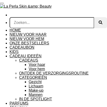
Ga
direct
naar
de
hoofdinhoud
HOME
NIEUW VOOR HAAR
NIEUW VOOR HEM
ONZE BESTSELLERS
CADEAUBON
KIDS
CADEAU IDEEËN
CADEAUS
Voor haar
Voor hem
ONTDEK DE VERZORGINGSROUTINE
CATEGORIEËN
Gezicht
Lichaam
Make-up
Mannen
IN DE SPOTLIGHT
PARFUMS