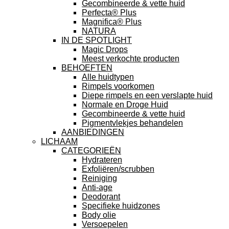
Gecombineerde & vette huid
Perfecta® Plus
Magnifica® Plus
NATURA
IN DE SPOTLIGHT
Magic Drops
Meest verkochte producten
BEHOEFTEN
Alle huidtypen
Rimpels voorkomen
Diepe rimpels en een verslapte huid
Normale en Droge Huid
Gecombineerde & vette huid
Pigmentvlekjes behandelen
AANBIEDINGEN
LICHAAM
CATEGORIEËN
Hydrateren
Exfoliëren/scrubben
Reiniging
Anti-age
Deodorant
Specifieke huidzones
Body olie
Versoepelen