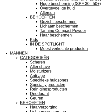
Hoge bescherming (SPF 30 - 50+)
Overgevoelige huid
Aftersun
BEHOEFTEN
Gezicht beschermen
Lichaam beschermen
Tanning Compact Powder
Haar beschermen
Kids
IN DE SPOTLIGHT
Meest verkochte producten
MANNEN
CATEGORIEËN
Scheren
After shave
Moisturizers
Anti-age
Specifieke huidzones
Specialty producten
Reinigingsproducten
Deodorant
Geuren
BEHOEFTEN
Haarverzorging
Lichaamsverzorging