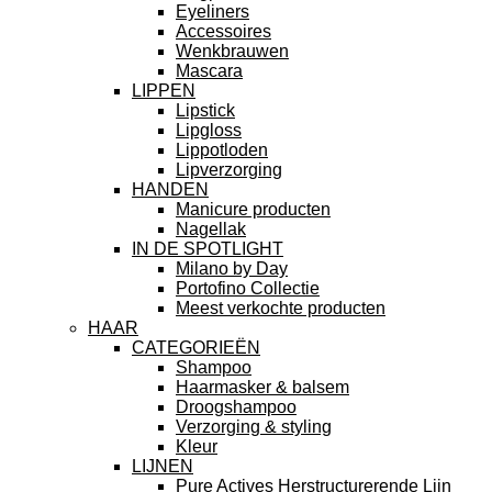
Eyeliners
Accessoires
Wenkbrauwen
Mascara
LIPPEN
Lipstick
Lipgloss
Lippotloden
Lipverzorging
HANDEN
Manicure producten
Nagellak
IN DE SPOTLIGHT
Milano by Day
Portofino Collectie
Meest verkochte producten
HAAR
CATEGORIEËN
Shampoo
Haarmasker & balsem
Droogshampoo
Verzorging & styling
Kleur
LIJNEN
Pure Actives Herstructurerende Lijn