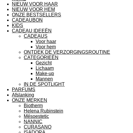
NIEUW VOOR HAAR
NIEUW VOOR HEM
ONZE BESTSELLERS
CADEAUBON
KIDS
CADEAU IDEEËN
CADEAUS
Voor haar
Voor hem
ONTDEK DE VERZORGINGSROUTINE
CATEGORIEËN
Gezicht
Lichaam
Make-up
Mannen
IN DE SPOTLIGHT
PARFUMS
Afslanking
ONZE MERKEN
Biotherm
Helena Rubinstein
Mésoestetic
NANNIC
CURASANO
ISADORA