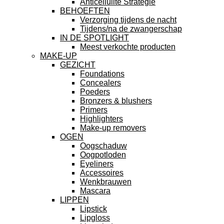
Anticellulite Strategie
BEHOEFTEN
Verzorging tijdens de nacht
Tijdens/na de zwangerschap
IN DE SPOTLIGHT
Meest verkochte producten
MAKE-UP
GEZICHT
Foundations
Concealers
Poeders
Bronzers & blushers
Primers
Highlighters
Make-up removers
OGEN
Oogschaduw
Oogpotloden
Eyeliners
Accessoires
Wenkbrauwen
Mascara
LIPPEN
Lipstick
Lipgloss