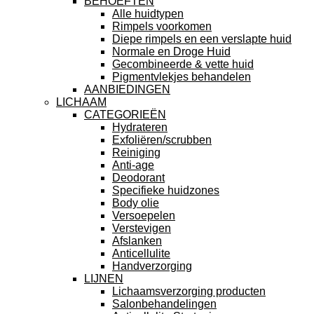
BEHOEFTEN
Alle huidtypen
Rimpels voorkomen
Diepe rimpels en een verslapte huid
Normale en Droge Huid
Gecombineerde & vette huid
Pigmentvlekjes behandelen
AANBIEDINGEN
LICHAAM
CATEGORIEËN
Hydrateren
Exfoliëren/scrubben
Reiniging
Anti-age
Deodorant
Specifieke huidzones
Body olie
Versoepelen
Verstevigen
Afslanken
Anticellulite
Handverzorging
LIJNEN
Lichaamsverzorging producten
Salonbehandelingen