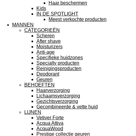
Haar beschermen
Kids
IN DE SPOTLIGHT
Meest verkochte producten
MANNEN
CATEGORIEËN
Scheren
After shave
Moisturizers
Anti-age
Specifieke huidzones
Specialty producten
Reinigingsproducten
Deodorant
Geuren
BEHOEFTEN
Haarverzorging
Lichaamsverzorging
Gezichtsverzorging
Gecombineerde & vette huid
LIJNEN
Vetiver Forte
Acqua Attiva
AcquaWood
Prestige collectie geuren