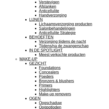
Verstevigen
Afslanken
Anticellulite
Handverzorging
LIJNEN
Lichaamsverzorging producten
Salonbehandelingen
Anticellulite Strategie
BEHOEFTEN
Verzorging tijdens de nacht
Tijdens/na de zwangerschap
IN DE SPOTLIGHT
Meest verkochte producten
MAKE-UP
GEZICHT
Foundations
Concealers
Poeders
Bronzers & blushers
Primers
Highlighters
Make-up removers
OGEN
Oogschaduw
Oogpotloden