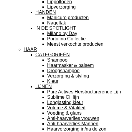
Lippotloden
Lipverzorging
HANDEN
Manicure producten
Nagellak
IN DE SPOTLIGHT
Milano by Day
Portofino Collectie
Meest verkochte producten
HAAR
CATEGORIEËN
Shampoo
Haarmasker & balsem
Droogshampoo
Verzorging & styling
Kleur
LIJNEN
Pure Actives Herstructurerende Lijn
Sublime Oil lijn
Longlasting kleur
Volume & Vitaliteit
Voeding & glans
Anti-haarverlies vrouwen
Anti-haarverlies Mannen
Haarverzorging in/na de zon