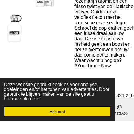
rozemarijn aroma en een
frisse twist van de Haïtische
vetiver. Ontdek deze
veldfles flacon met het
iconische reversed logo.
Schroef de dop eraf en geef
een frisse draai aan uw
dag. Deze explosie van
frisheid geeft een boost en
het zelfvertrouwen om uw
dag compleet te maken.
Waar wacht u nog op?
#YourTimeIsNow
Deze website gebruikt cookies voor analyse-
doeleinden en/of het tonen van advertenties. Door
Algemene voorwaarden
gebruik te blijven maken van de site gaat u
© 2020 - 2022 La Perla Skin & Beauty - BTW: BE
0466.821.210
hiermee akkoord.
Akkoord
E-mailadres
Telefoonnummer
Kaart
Facebook
WhatsApp