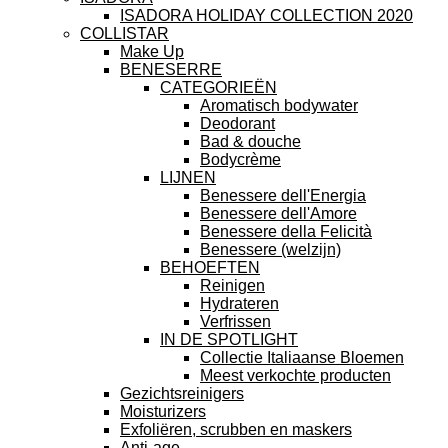
ISADORA HOLIDAY COLLECTION 2020
COLLISTAR
Make Up
BENESERRE
CATEGORIEËN
Aromatisch bodywater
Deodorant
Bad & douche
Bodycrème
LIJNEN
Benessere dell'Energia
Benessere dell'Amore
Benessere della Felicità
Benessere (welzijn)
BEHOEFTEN
Reinigen
Hydrateren
Verfrissen
IN DE SPOTLIGHT
Collectie Italiaanse Bloemen
Meest verkochte producten
Gezichtsreinigers
Moisturizers
Exfoliëren, scrubben en maskers
Anti-age