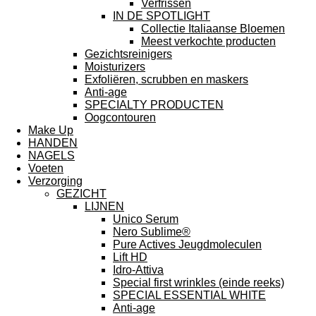
Verfrissen
IN DE SPOTLIGHT
Collectie Italiaanse Bloemen
Meest verkochte producten
Gezichtsreinigers
Moisturizers
Exfoliëren, scrubben en maskers
Anti-age
SPECIALTY PRODUCTEN
Oogcontouren
Make Up
HANDEN
NAGELS
Voeten
Verzorging
GEZICHT
LIJNEN
Unico Serum
Nero Sublime®
Pure Actives Jeugdmoleculen
Lift HD
Idro-Attiva
Special first wrinkles (einde reeks)
SPECIAL ESSENTIAL WHITE
Anti-age