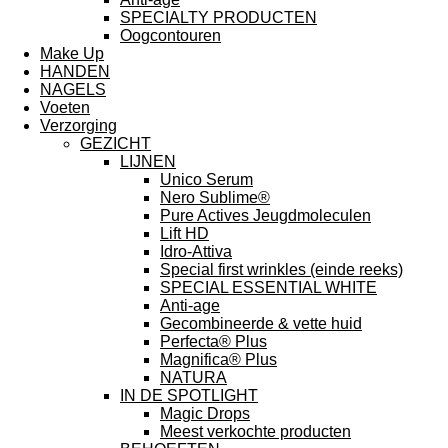
SPECIALTY PRODUCTEN
Oogcontouren
Make Up
HANDEN
NAGELS
Voeten
Verzorging
GEZICHT
LIJNEN
Unico Serum
Nero Sublime®
Pure Actives Jeugdmoleculen
Lift HD
Idro-Attiva
Special first wrinkles (einde reeks)
SPECIAL ESSENTIAL WHITE
Anti-age
Gecombineerde & vette huid
Perfecta® Plus
Magnifica® Plus
NATURA
IN DE SPOTLIGHT
Magic Drops
Meest verkochte producten