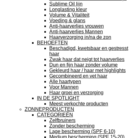
Sublime Oil lijn
Longlasting kleur
Volume & Vitaliteit
Voeding & glans
Anti-haarverlies vrouwen
Anti-haarverlies Mannen
Haarverzorging in/na de zon
BEHOEFTEN
Beschadigd, kwetsbaar en gestresst
haar
Zwak haar dat neigt tot haarverlies
Dun en fijn haar zonder volume
Gekleurd haar / haar met highlights
Gecombineerd en vet haar
Alle haartypen
Voor Mannen
Haar groei en verzorging
IN DE SPOTLIGHT
Meest verkochte producten
ZONNEPRODUCTEN
CATEGORIEËN
Zelfbruiners
Zonder bescherming
Lage bescherming (SPF 6-10)
Medium bescherming (SPF 15-20)