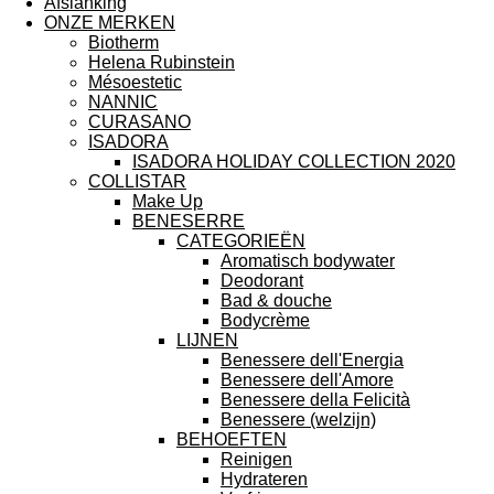
Afslanking
ONZE MERKEN
Biotherm
Helena Rubinstein
Mésoestetic
NANNIC
CURASANO
ISADORA
ISADORA HOLIDAY COLLECTION 2020
COLLISTAR
Make Up
BENESERRE
CATEGORIEËN
Aromatisch bodywater
Deodorant
Bad & douche
Bodycrème
LIJNEN
Benessere dell'Energia
Benessere dell'Amore
Benessere della Felicità
Benessere (welzijn)
BEHOEFTEN
Reinigen
Hydrateren