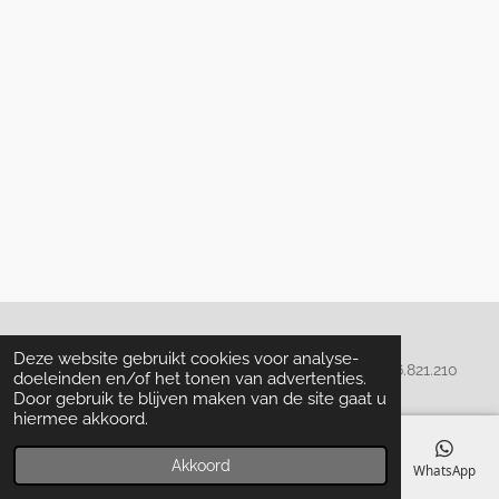
Algemene voorwaarden
Deze website gebruikt cookies voor analyse-
© 2020 - 2022 La Perla Skin & Beauty - BTW: BE
0466.821.210
doeleinden en/of het tonen van advertenties.
Door gebruik te blijven maken van de site gaat u
hiermee akkoord.
Akkoord
E-mailadres
Telefoonnummer
Kaart
Facebook
WhatsApp