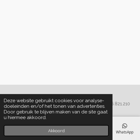
Algemene voorwaarden
Deze website gebruikt cookies voor analyse-
© 2020 - 2022 La Perla Skin & Beauty - BTW: BE
0466.821.210
doeleinden en/of het tonen van advertenties.
Door gebruik te blijven maken van de site gaat
u hiermee akkoord.
Akkoord
E-mailadres
Telefoonnummer
Kaart
Facebook
WhatsApp