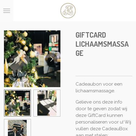
Ga
direct
naar
de
hoofdinhoud
GIFTCARD
LICHAAMSMASSA
GE
Cadeaubon voor een
lichaamsmassage.
Gelieve ons deze info
door te geven zodat wij
deze GiftCard kunnen
personaliseren voor u! Wij
vullen deze CadeauBox
aan met stalen: