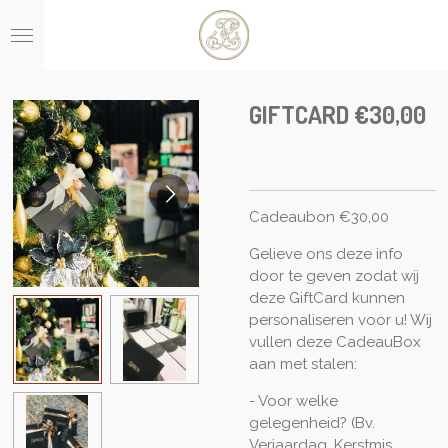
Ga
direct
naar
de
hoofdinhoud
GIFTCARD €30,00
Cadeaubon €30,00
Gelieve ons deze info
door te geven zodat wij
deze GiftCard kunnen
personaliseren voor u! Wij
vullen deze CadeauBox
aan met stalen:
- Voor welke
gelegenheid? (Bv.
Verjaardag, Kerstmis,