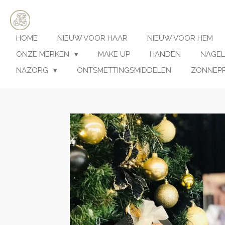
Ga
direct
naar
HOME
NIEUW VOOR HAAR
NIEUW VOOR HEM
de
hoofdinhoud
ONZE MERKEN
MAKE UP
HANDEN
NAGEL
NAZORG
ONTSMETTINGSMIDDELEN
ZONNEP