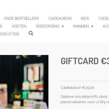
ONZE BESTSELLERS
CADEAUBON
KIDS
CADE
S
VOETEN
VERZORGING
MANNEN
AC
RODUCTEN
GIFTCARD €
Cadeaubon €35,00
Gelieve ons deze info door
personaliseren voor u! Wij 