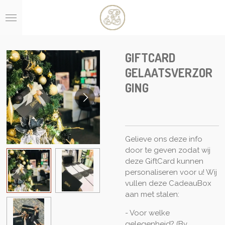
Ga
direct
naar
de
hoofdinhoud
GIFTCARD
GELAATSVERZOR
GING
Gelieve ons deze info
door te geven zodat wij
deze GiftCard kunnen
personaliseren voor u! Wij
vullen deze CadeauBox
aan met stalen:
- Voor welke
gelegenheid? (Bv.