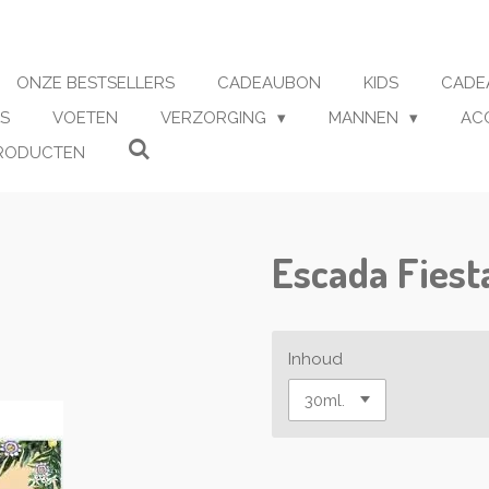
ONZE BESTSELLERS
CADEAUBON
KIDS
CADE
S
VOETEN
VERZORGING
MANNEN
AC
RODUCTEN
Escada Fiest
Inhoud