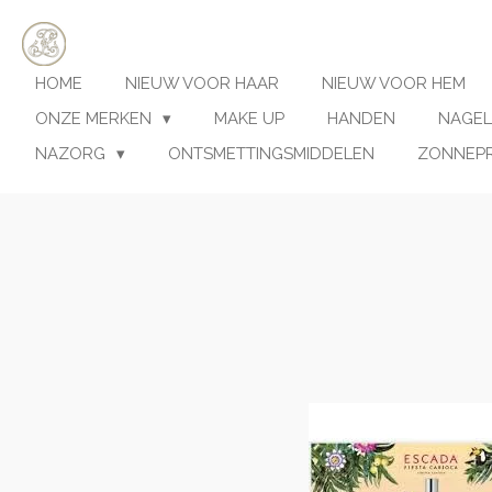
Ga
direct
naar
HOME
NIEUW VOOR HAAR
NIEUW VOOR HEM
de
hoofdinhoud
ONZE MERKEN
MAKE UP
HANDEN
NAGEL
NAZORG
ONTSMETTINGSMIDDELEN
ZONNEP