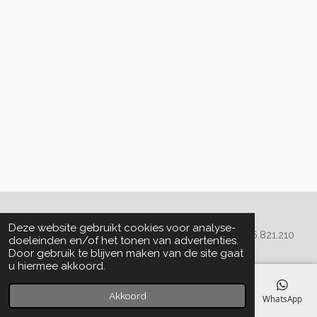
Algemene voorwaarden
Deze website gebruikt cookies voor analyse-
© 2020 - 2022 La Perla Skin & Beauty - BTW: BE
0466.821.210
doeleinden en/of het tonen van advertenties.
Door gebruik te blijven maken van de site gaat
u hiermee akkoord.
Akkoord
E-mailadres
Telefoonnummer
Kaart
Facebook
WhatsApp