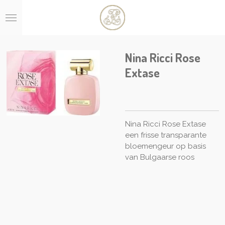
Ga
direct
naar
de
hoofdinhoud
Nina Ricci Rose
Extase
Nina Ricci Rose Extase
een frisse transparante
bloemengeur op basis
van Bulgaarse roos