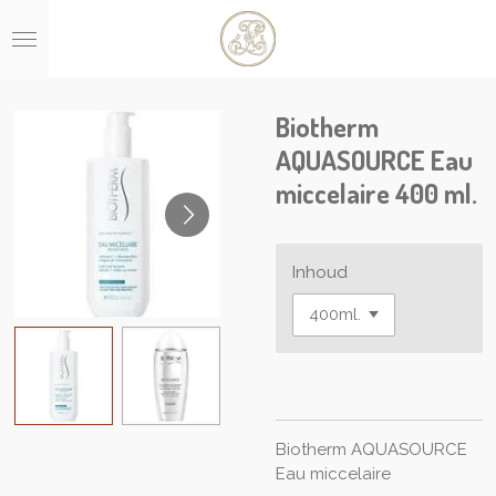
Ga
direct
naar
de
hoofdinhoud
Biotherm
AQUASOURCE Eau
miccelaire 400 ml.
Inhoud
Biotherm AQUASOURCE
Eau miccelaire