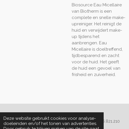
Biosource Eau Micellaire
van Biotherm is een
complete en snelle make-
upreiniger. Het reinigt de
huid en verwijdert make-
up tijdens het
aanbrengen. Eau
Micellaire is doeltreffend,
tijdbesparend en zacht
voor de huid. Het geeft
de huid een gevoel van
frisheid en zuiverheid.
Algemene voorwaarden
Deze website gebruikt cookies voor analyse-
© 2020 - 2022 La Perla Skin & Beauty - BTW: BE
0466.821.210
doeleinden en/of het tonen van advertenties.
Door gebruik te blijven maken van de site gaat