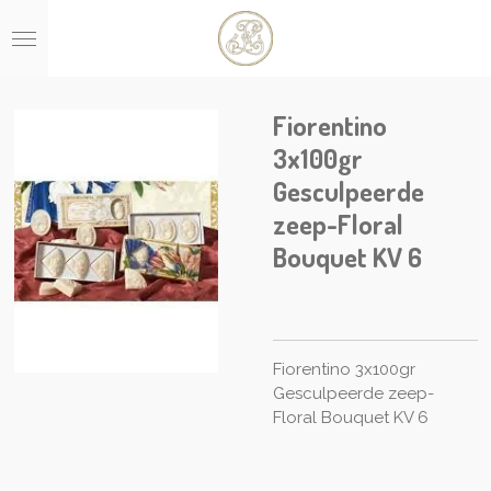
Ga
direct
naar
de
hoofdinhoud
Fiorentino
3x100gr
Gesculpeerde
zeep-Floral
Bouquet KV 6
Fiorentino 3x100gr
Gesculpeerde zeep-
Floral Bouquet KV 6