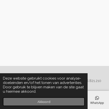
Algemene voorwaarden
Deze website gebruikt cookies voor analyse-
© 2020 - 2022 La Perla Skin & Beauty - BTW: BE
0466.821.210
doeleinden en/of het tonen van advertenties.
Door gebruik te blijven maken van de site gaat
u hiermee akkoord.
Akkoord
E-mailadres
Telefoonnummer
Kaart
Facebook
WhatsApp