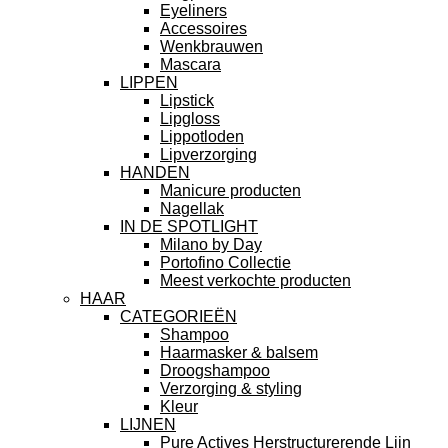
Eyeliners
Accessoires
Wenkbrauwen
Mascara
LIPPEN
Lipstick
Lipgloss
Lippotloden
Lipverzorging
HANDEN
Manicure producten
Nagellak
IN DE SPOTLIGHT
Milano by Day
Portofino Collectie
Meest verkochte producten
HAAR
CATEGORIEËN
Shampoo
Haarmasker & balsem
Droogshampoo
Verzorging & styling
Kleur
LIJNEN
Pure Actives Herstructurerende Lijn