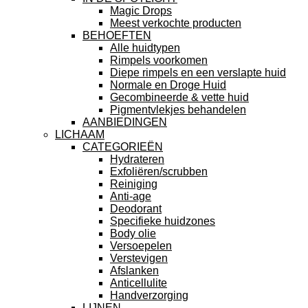
Magic Drops
Meest verkochte producten
BEHOEFTEN
Alle huidtypen
Rimpels voorkomen
Diepe rimpels en een verslapte huid
Normale en Droge Huid
Gecombineerde & vette huid
Pigmentvlekjes behandelen
AANBIEDINGEN
LICHAAM
CATEGORIEËN
Hydrateren
Exfoliëren/scrubben
Reiniging
Anti-age
Deodorant
Specifieke huidzones
Body olie
Versoepelen
Verstevigen
Afslanken
Anticellulite
Handverzorging
LIJNEN