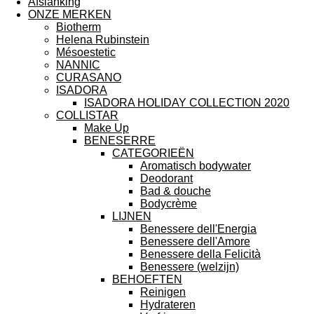
Afslanking
ONZE MERKEN
Biotherm
Helena Rubinstein
Mésoestetic
NANNIC
CURASANO
ISADORA
ISADORA HOLIDAY COLLECTION 2020
COLLISTAR
Make Up
BENESERRE
CATEGORIEËN
Aromatisch bodywater
Deodorant
Bad & douche
Bodycrème
LIJNEN
Benessere dell'Energia
Benessere dell'Amore
Benessere della Felicità
Benessere (welzijn)
BEHOEFTEN
Reinigen
Hydrateren