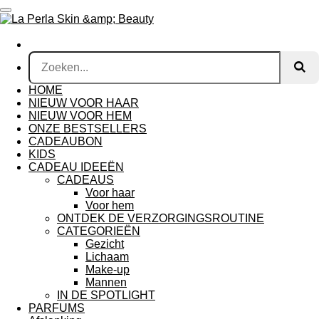
Ga
direct
naar
de
hoofdinhoud
HOME
NIEUW VOOR HAAR
NIEUW VOOR HEM
ONZE BESTSELLERS
CADEAUBON
KIDS
CADEAU IDEEËN
CADEAUS
Voor haar
Voor hem
ONTDEK DE VERZORGINGSROUTINE
CATEGORIEËN
Gezicht
Lichaam
Make-up
Mannen
IN DE SPOTLIGHT
PARFUMS