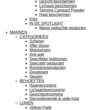
Gezicht beschermen
Lichaam beschermen
Tanning Compact Powder
Haar beschermen
Kids
IN DE SPOTLIGHT
Meest verkochte producten
MANNEN
CATEGORIEËN
Scheren
After shave
Moisturizers
Anti-age
Specifieke huidzones
Specialty producten
Reinigingsproducten
Deodorant
Geuren
BEHOEFTEN
Haarverzorging
Lichaamsverzorging
Gezichtsverzorging
Gecombineerde & vette huid
LIJNEN
Vetiver Forte