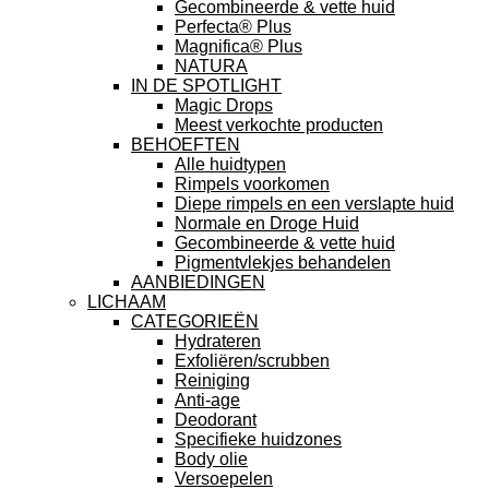
Gecombineerde & vette huid
Perfecta® Plus
Magnifica® Plus
NATURA
IN DE SPOTLIGHT
Magic Drops
Meest verkochte producten
BEHOEFTEN
Alle huidtypen
Rimpels voorkomen
Diepe rimpels en een verslapte huid
Normale en Droge Huid
Gecombineerde & vette huid
Pigmentvlekjes behandelen
AANBIEDINGEN
LICHAAM
CATEGORIEËN
Hydrateren
Exfoliëren/scrubben
Reiniging
Anti-age
Deodorant
Specifieke huidzones
Body olie
Versoepelen