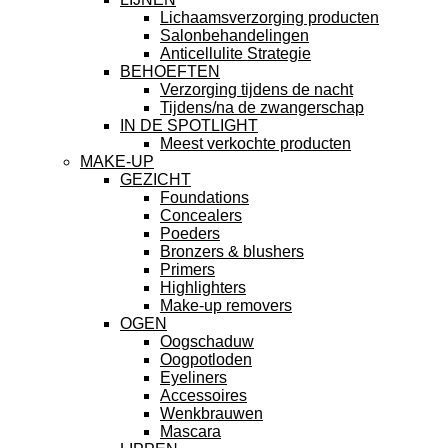
Lichaamsverzorging producten
Salonbehandelingen
Anticellulite Strategie
BEHOEFTEN
Verzorging tijdens de nacht
Tijdens/na de zwangerschap
IN DE SPOTLIGHT
Meest verkochte producten
MAKE-UP
GEZICHT
Foundations
Concealers
Poeders
Bronzers & blushers
Primers
Highlighters
Make-up removers
OGEN
Oogschaduw
Oogpotloden
Eyeliners
Accessoires
Wenkbrauwen
Mascara