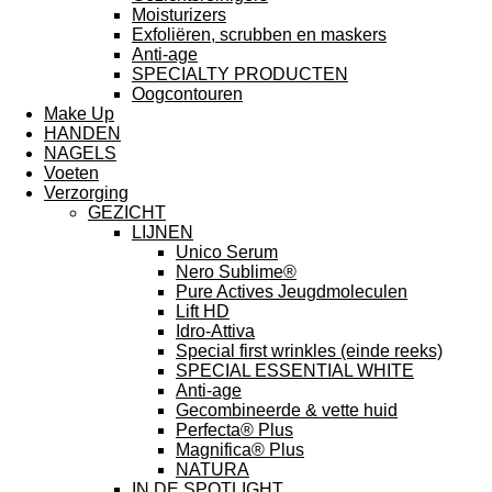
Moisturizers
Exfoliëren, scrubben en maskers
Anti-age
SPECIALTY PRODUCTEN
Oogcontouren
Make Up
HANDEN
NAGELS
Voeten
Verzorging
GEZICHT
LIJNEN
Unico Serum
Nero Sublime®
Pure Actives Jeugdmoleculen
Lift HD
Idro-Attiva
Special first wrinkles (einde reeks)
SPECIAL ESSENTIAL WHITE
Anti-age
Gecombineerde & vette huid
Perfecta® Plus
Magnifica® Plus
NATURA
IN DE SPOTLIGHT