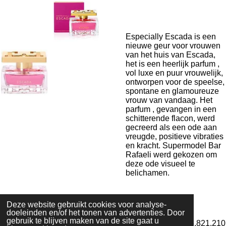
Especially Escada is een
nieuwe geur voor vrouwen
van het huis van Escada,
het is een heerlijk parfum ,
vol luxe en puur vrouwelijk,
ontworpen voor de speelse,
spontane en glamoureuze
vrouw van vandaag. Het
parfum , gevangen in een
schitterende flacon, werd
gecreerd als een ode aan
vreugde, positieve vibraties
en kracht. Supermodel Bar
Rafaeli werd gekozen om
deze ode visueel te
belichamen.
Deze website gebruikt cookies voor analyse-
doeleinden en/of het tonen van advertenties. Door
Algemene voorwaarden
gebruik te blijven maken van de site gaat u
© 2020 - 2022 La Perla Skin & Beauty - BTW: BE
0466.821.210