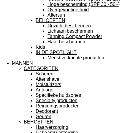
Hoge bescherming (SPF 30 - 50+)
Overgevoelige huid
Aftersun
BEHOEFTEN
Gezicht beschermen
Lichaam beschermen
Tanning Compact Powder
Haar beschermen
Kids
IN DE SPOTLIGHT
Meest verkochte producten
MANNEN
CATEGORIEËN
Scheren
After shave
Moisturizers
Anti-age
Specifieke huidzones
Specialty producten
Reinigingsproducten
Deodorant
Geuren
BEHOEFTEN
Haarverzorging
Lichaamsverzorging