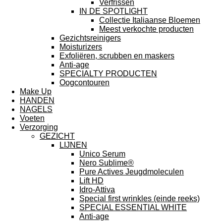
Verfrissen
IN DE SPOTLIGHT
Collectie Italiaanse Bloemen
Meest verkochte producten
Gezichtsreinigers
Moisturizers
Exfoliëren, scrubben en maskers
Anti-age
SPECIALTY PRODUCTEN
Oogcontouren
Make Up
HANDEN
NAGELS
Voeten
Verzorging
GEZICHT
LIJNEN
Unico Serum
Nero Sublime®
Pure Actives Jeugdmoleculen
Lift HD
Idro-Attiva
Special first wrinkles (einde reeks)
SPECIAL ESSENTIAL WHITE
Anti-age