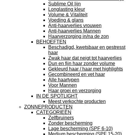
Sublime Oil lijn
Longlasting kleur
Volume & Vitaliteit
Voeding & glans
Anti-haarverlies vrouwen
Anti-haarverlies Mannen
Haarverzorging in/na de zon
BEHOEFTEN
Beschadigd, kwetsbaar en gestresst
haar
Zwak haar dat neigt tot haarverlies
Dun en fijn haar zonder volume
Gekleurd haar / haar met highlights
Gecombineerd en vet haar
Alle haartypen
Voor Mannen
Haar groei en verzorging
IN DE SPOTLIGHT
Meest verkochte producten
ZONNEPRODUCTEN
CATEGORIEËN
Zelfbruiners
Zonder bescherming
Lage bescherming (SPF 6-10)
Medium bescherming (SPF 15-20)