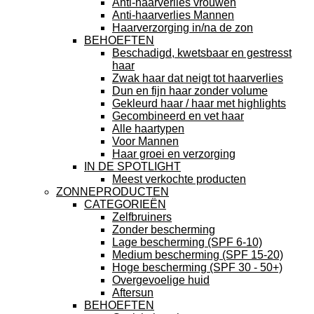
Anti-haarverlies vrouwen
Anti-haarverlies Mannen
Haarverzorging in/na de zon
BEHOEFTEN
Beschadigd, kwetsbaar en gestresst
haar
Zwak haar dat neigt tot haarverlies
Dun en fijn haar zonder volume
Gekleurd haar / haar met highlights
Gecombineerd en vet haar
Alle haartypen
Voor Mannen
Haar groei en verzorging
IN DE SPOTLIGHT
Meest verkochte producten
ZONNEPRODUCTEN
CATEGORIEËN
Zelfbruiners
Zonder bescherming
Lage bescherming (SPF 6-10)
Medium bescherming (SPF 15-20)
Hoge bescherming (SPF 30 - 50+)
Overgevoelige huid
Aftersun
BEHOEFTEN