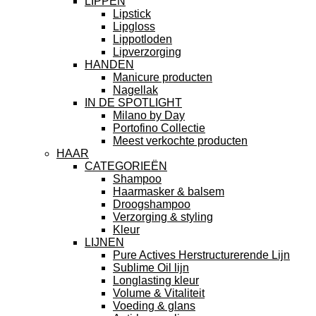
LIPPEN
Lipstick
Lipgloss
Lippotloden
Lipverzorging
HANDEN
Manicure producten
Nagellak
IN DE SPOTLIGHT
Milano by Day
Portofino Collectie
Meest verkochte producten
HAAR
CATEGORIEËN
Shampoo
Haarmasker & balsem
Droogshampoo
Verzorging & styling
Kleur
LIJNEN
Pure Actives Herstructurerende Lijn
Sublime Oil lijn
Longlasting kleur
Volume & Vitaliteit
Voeding & glans