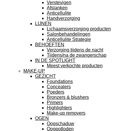
Verstevigen
Afslanken
Anticellulite
Handverzorging
LIJNEN
Lichaamsverzorging producten
Salonbehandelingen
Anticellulite Strategie
BEHOEFTEN
Verzorging tijdens de nacht
Tijdens/na de zwangerschap
IN DE SPOTLIGHT
Meest verkochte producten
MAKE-UP
GEZICHT
Foundations
Concealers
Poeders
Bronzers & blushers
Primers
Highlighters
Make-up removers
OGEN
Oogschaduw
Oogpotloden