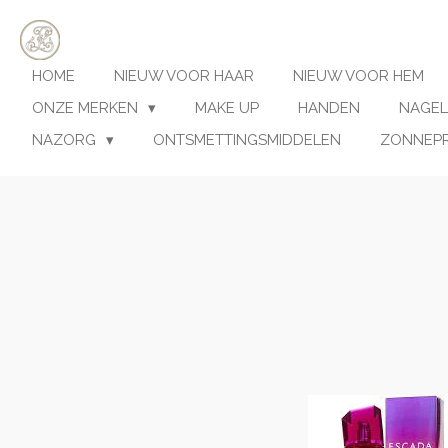
Ga
direct
naar
HOME
NIEUW VOOR HAAR
NIEUW VOOR HEM
de
hoofdinhoud
ONZE MERKEN
MAKE UP
HANDEN
NAGEL
NAZORG
ONTSMETTINGSMIDDELEN
ZONNEP