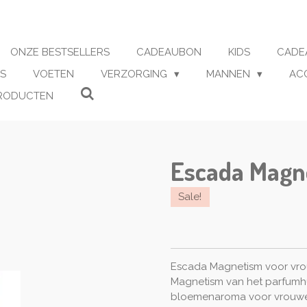
ONZE BESTSELLERS
CADEAUBON
KIDS
CADE
S
VOETEN
VERZORGING
MANNEN
AC
RODUCTEN
Escada Magn
Sale!
Escada Magnetism voor vro
Magnetism van het parfumhu
bloemenaroma voor vrouwen