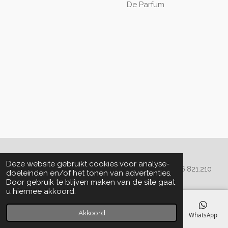
De Parfum
Algemene voorwaarden
Deze website gebruikt cookies voor analyse-
© 2020 - 2022 La Perla Skin & Beauty - BTW: BE
0466.821.210
doeleinden en/of het tonen van advertenties.
Door gebruik te blijven maken van de site gaat
u hiermee akkoord.
Akkoord
E-mailadres
Telefoonnummer
Kaart
Facebook
WhatsApp