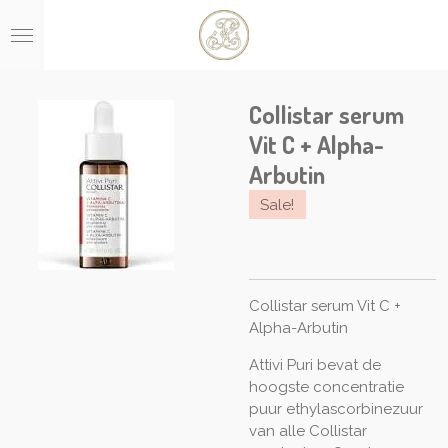
Ga
direct
naar
de
hoofdinhoud
Collistar serum
Vit C + Alpha-
Arbutin
Sale!
Collistar serum Vit C +
Alpha-Arbutin
Attivi Puri bevat de
hoogste concentratie
puur ethylascorbinezuur
van alle Collistar