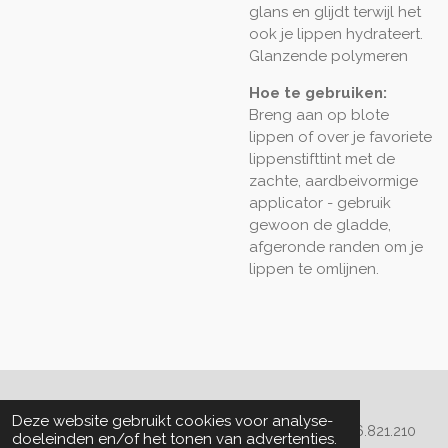
glans en glijdt terwijl het
ook je lippen hydrateert.
Glanzende polymeren
Hoe te gebruiken:
Breng aan op blote
lippen of over je favoriete
lippenstifttint met de
zachte, aardbeivormige
applicator - gebruik
gewoon de gladde,
afgeronde randen om je
lippen te omlijnen.
Algemene voorwaarden
Deze website gebruikt cookies voor analyse-
© 2020 - 2022 La Perla Skin & Beauty - BTW: BE
0466.821.210
doeleinden en/of het tonen van advertenties.