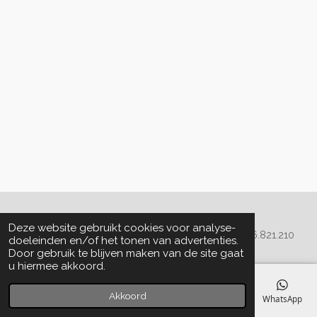
Algemene voorwaarden
Deze website gebruikt cookies voor analyse-
© 2020 - 2022 La Perla Skin & Beauty - BTW: BE
0466.821.210
doeleinden en/of het tonen van advertenties.
Door gebruik te blijven maken van de site gaat
u hiermee akkoord.
Akkoord
E-mailadres
Telefoonnummer
Kaart
Facebook
WhatsApp