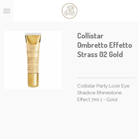
Ga
direct
naar
de
hoofdinhoud
Collistar
Ombretto Effetto
Strass 02 Gold
Collistar Party Look Eye
Shadow Rhinestone
Effect 7ml 1 - Gold