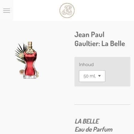
Ga
direct
naar
de
hoofdinhoud
Jean Paul
Gaultier: La Belle
Inhoud
LA BELLE
Eau de Parfum