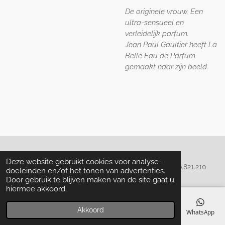
De originele vrouw. Een
ultra-sensueel en
verleidelijk parfum.
Jean Paul Gaultier heeft La
Belle Eau de Parfum
gemaakt naar zijn beeld.
Algemene voorwaarden
Deze website gebruikt cookies voor analyse-
© 2020 - 2022 La Perla Skin & Beauty - BTW: BE
0466.821.210
doeleinden en/of het tonen van advertenties.
Door gebruik te blijven maken van de site gaat u
hiermee akkoord.
Akkoord
E-mailadres
Telefoonnummer
Kaart
Facebook
WhatsApp