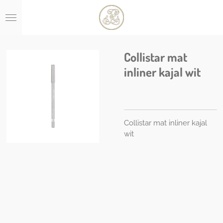
Ga
direct
naar
de
hoofdinhoud
Collistar mat
inliner kajal wit
Collistar mat inliner kajal
wit