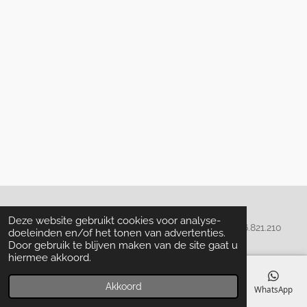
Algemene voorwaarden
Deze website gebruikt cookies voor analyse-
© 2020 - 2022 La Perla Skin & Beauty - BTW: BE
0466.821.210
doeleinden en/of het tonen van advertenties.
Door gebruik te blijven maken van de site gaat u
hiermee akkoord.
Akkoord
E-mailadres
Telefoonnummer
Kaart
Facebook
WhatsApp