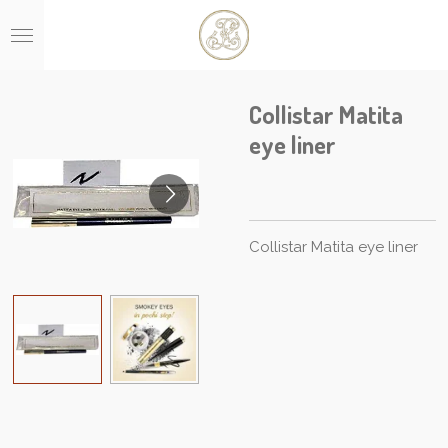
Ga
direct
naar
de
hoofdinhoud
Collistar Matita
eye liner
Collistar Matita eye liner