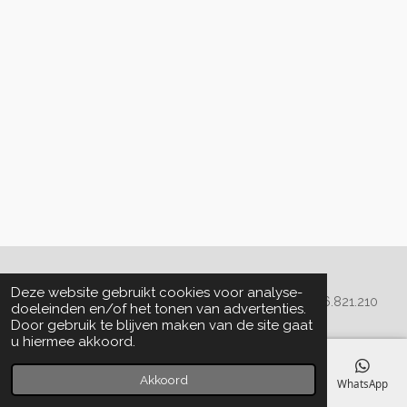
Algemene voorwaarden
Deze website gebruikt cookies voor analyse-
© 2020 - 2022 La Perla Skin & Beauty - BTW: BE
0466.821.210
doeleinden en/of het tonen van advertenties.
Door gebruik te blijven maken van de site gaat
u hiermee akkoord.
Akkoord
E-mailadres
Telefoonnummer
Kaart
Facebook
WhatsApp