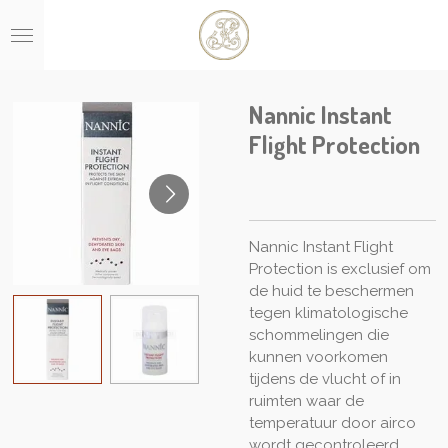
Ga
direct
naar
de
hoofdinhoud
Nannic Instant
Flight Protection
Nannic Instant Flight
Protection is exclusief om
de huid te beschermen
tegen klimatologische
schommelingen die
kunnen voorkomen
tijdens de vlucht of in
ruimten waar de
temperatuur door airco
wordt gecontroleerd.