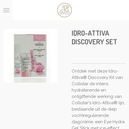
Ga
direct
naar
de
hoofdinhoud
IDRO-ATTIVA
DISCOVERY SET
Ontdek met deze Idro-
Attiva® Discovery Kit van
Collistar de intens
hydraterende en
ontgiftende werking van
Collistar's Idro-Attiva® lijn,
bestaande uit de diep
vochtregulerende
dagcrème, een Eye Hydra
Gel Stick met ice-effect