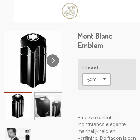
Ga
direct
naar
de
hoofdinhoud
Mont Blanc
Emblem
Inhoud
Emblem omhult
Montblanc’s elegante
mannelijkheid en
verfijning. De flacon is een