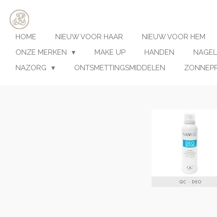
Ga
direct
naar
HOME
NIEUW VOOR HAAR
NIEUW VOOR HEM
de
hoofdinhoud
ONZE MERKEN
MAKE UP
HANDEN
NAGEL
NAZORG
ONTSMETTINGSMIDDELEN
ZONNEP