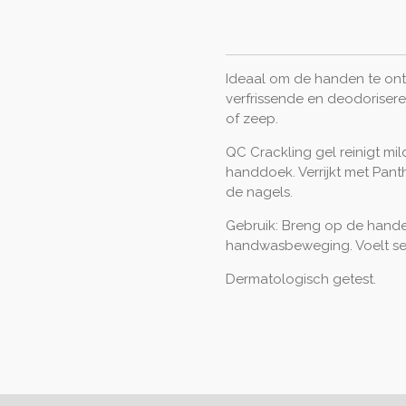
Ideaal om de handen te on
verfrissende en deodorise
of zeep.
QC Crackling gel reinigt m
handdoek. Verrijkt met Panth
de nagels.
​Gebruik: Breng op de hand
handwasbeweging. Voelt sens
Dermatologisch getest.