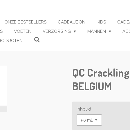
ONZE BESTSELLERS
CADEAUBON
KIDS
CADE
S
VOETEN
VERZORGING
MANNEN
AC
RODUCTEN
QC Crackling
BELGIUM
Inhoud