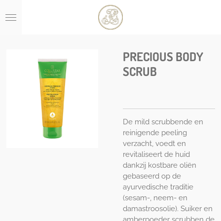
Ga
direct
naar
de
hoofdinhoud
PRECIOUS BODY
SCRUB
De mild scrubbende en
reinigende peeling
verzacht, voedt en
revitaliseert de huid
dankzij kostbare oliën
gebaseerd op de
ayurvedische traditie
(sesam-, neem- en
damastroosolie). Suiker en
amberpoeder scrubben de