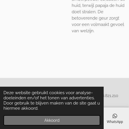
huid, terwijl papaja de huid
doet stralen. De
betoverende geur zorgt
voor een volmaakt gevoel
van welzijn.
Algemene voorwaarden
Deze website gebruikt cookies voor analyse-
© 2020 - 2022 La Perla Skin & Beauty - BTW: BE
0466.821.210
doeleinden en/of het tonen van advertenties.
Door gebruik te blijven maken van de site gaat u
hiermee akkoord.
Akkoord
E-mailadres
Telefoonnummer
Kaart
Facebook
WhatsApp