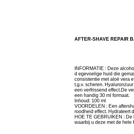
AFTER-SHAVE REPAIR BALM 
INFORMATIE : Deze alcoholv
d egevoelige huid die gemakk
consistentie met aloë vera e
t.g.v. scheren. Hyaluronzuu
een verfrissend effect.De v
een handig 30 ml formaat.
Inhoud:
100 ml
VOORDELEN : Een aftershave
roodheid effect. Hydrateert
HOE TE GEBRUIKEN : De bal
waarbij u deze met de hele h