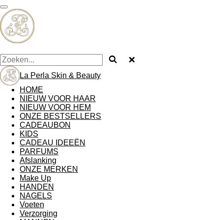
Ga
direct
naar
de
hoofdinhoud
La Perla Skin & Beauty
HOME
NIEUW VOOR HAAR
NIEUW VOOR HEM
ONZE BESTSELLERS
CADEAUBON
KIDS
CADEAU IDEEËN
PARFUMS
Afslanking
ONZE MERKEN
Make Up
HANDEN
NAGELS
Voeten
Verzorging