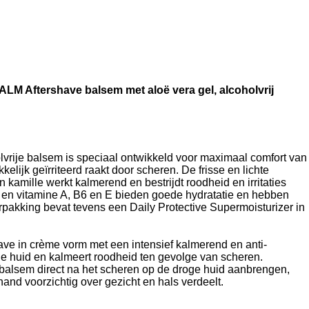
Aftershave balsem met aloë vera gel, alcoholvrij
rije balsem is speciaal ontwikkeld voor maximaal comfort van
elijk geïrriteerd raakt door scheren. De frisse en lichte
n kamille werkt kalmerend en bestrijdt roodheid en irritaties
r en vitamine A, B6 en E bieden goede hydratatie en hebben
erpakking bevat tevens een Daily Protective Supermoisturizer in
 in crème vorm met een intensief kalmerend en anti-
 de huid en kalmeert roodheid ten gevolge van scheren.
sem direct na het scheren op de droge huid aanbrengen,
and voorzichtig over gezicht en hals verdeelt.