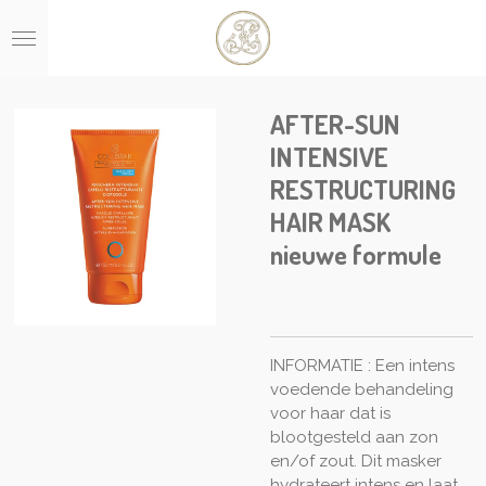
Ga
direct
naar
de
hoofdinhoud
AFTER-SUN
INTENSIVE
RESTRUCTURING
HAIR MASK
nieuwe formule
INFORMATIE : Een intens
voedende behandeling
voor haar dat is
blootgesteld aan zon
en/of zout. Dit masker
hydrateert intens en laat