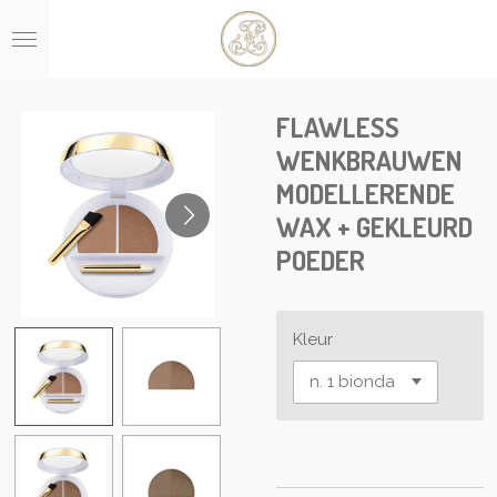
Ga
direct
naar
de
hoofdinhoud
FLAWLESS
WENKBRAUWEN
MODELLERENDE
WAX + GEKLEURD
POEDER
Kleur