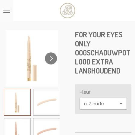
Ga
direct
naar
de
hoofdinhoud
FOR YOUR EYES
ONLY
OOGSCHADUWPOT
LOOD EXTRA
LANGHOUDEND
Kleur