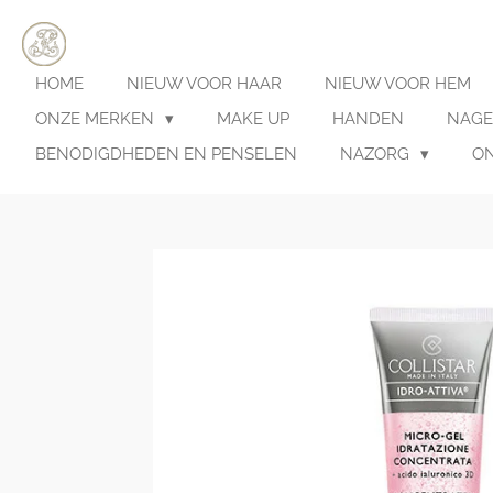
Ga
direct
naar
HOME
NIEUW VOOR HAAR
NIEUW VOOR HEM
de
hoofdinhoud
ONZE MERKEN
MAKE UP
HANDEN
NAGE
BENODIGDHEDEN EN PENSELEN
NAZORG
O