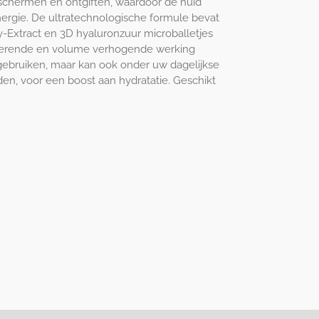
schermen en ontgiften, waardoor de huid
nergie. De ultratechnologische formule bevat
ny-Extract en 3D hyaluronzuur microballetjes
raterende en volume verhogende werking
gebruiken, maar kan ook onder uw dagelijkse
en, voor een boost aan hydratatie. Geschikt