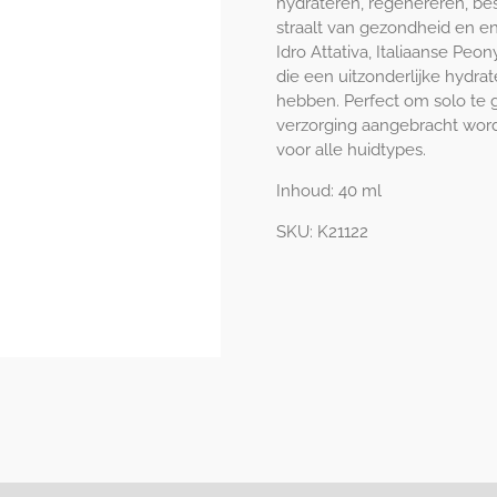
hydrateren, regenereren, be
straalt van gezondheid en e
Idro Attativa, Italiaanse Peo
die een uitzonderlijke hyd
hebben. Perfect om solo te 
verzorging aangebracht word
voor alle huidtypes.
Inhoud:
40 ml
SKU:
K21122