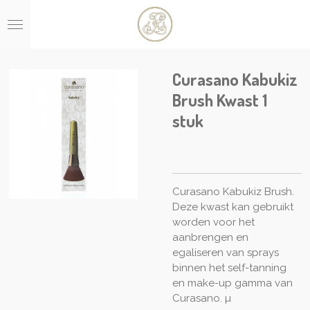
Ga
direct
naar
de
hoofdinhoud
Curasano Kabukiz
Brush Kwast 1
stuk
Curasano Kabukiz Brush.
Deze kwast kan gebruikt
worden voor het
aanbrengen en
egaliseren van sprays
binnen het self-tanning
en make-up gamma van
Curasano. µ