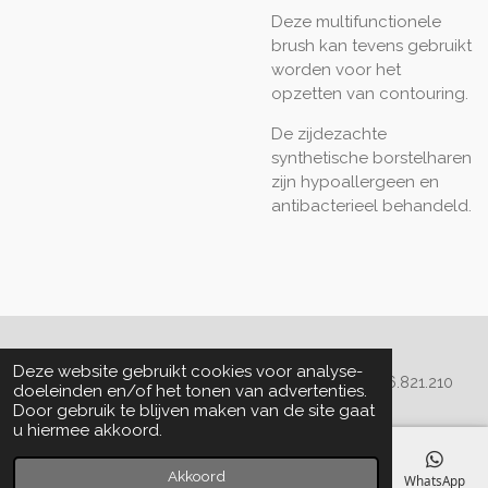
Deze multifunctionele
brush kan tevens gebruikt
worden voor het
opzetten van contouring.
De zijdezachte
synthetische borstelharen
zijn hypoallergeen en
antibacterieel behandeld.
Algemene voorwaarden
Deze website gebruikt cookies voor analyse-
© 2020 - 2022 La Perla Skin & Beauty - BTW: BE
0466.821.210
doeleinden en/of het tonen van advertenties.
Door gebruik te blijven maken van de site gaat
u hiermee akkoord.
Akkoord
E-mailadres
Telefoonnummer
Kaart
Facebook
WhatsApp