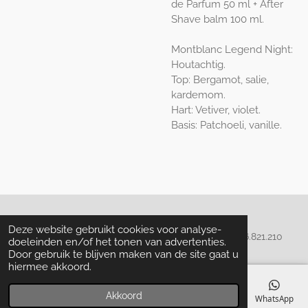
de Parfum 50 ml + After
Shave balm 100 ml.
Montblanc Legend Night:
Houtachtig.
Top: Bergamot, salie,
kardemom.
Hart: Vetiver, violet.
Basis: Patchoeli, vanille.
Algemene voorwaarden
Deze website gebruikt cookies voor analyse-
© 2020 - 2022 La Perla Skin & Beauty - BTW: BE
0466.821.210
doeleinden en/of het tonen van advertenties.
Door gebruik te blijven maken van de site gaat u
hiermee akkoord.
Akkoord
E-mailadres
Telefoonnummer
Kaart
Facebook
WhatsApp