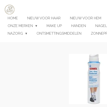
Ga
direct
naar
HOME
NIEUW VOOR HAAR
NIEUW VOOR HEM
de
hoofdinhoud
ONZE MERKEN
MAKE UP
HANDEN
NAGEL
NAZORG
ONTSMETTINGSMIDDELEN
ZONNEP