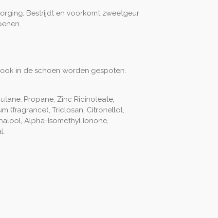
orging. Bestrijdt en voorkomt zweetgeur
oenen.
 ook in de schoen worden gespoten.
butane, Propane, Zinc Ricinoleate,
(fragrance), Triclosan, Citronellol,
nalool, Alpha-Isomethyl Ionone,
l.