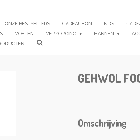
ONZE BESTSELLERS
CADEAUBON
KIDS
CADE
S
VOETEN
VERZORGING
MANNEN
AC
RODUCTEN
GEHWOL FOO
Omschrijving