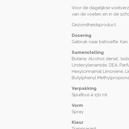
Voor de dagelijkse voetverz
van de voeten en in de sch
Gezondheidsproduct.
Dosering
Gebruik naar behoefte. Kan
Samenstelling
Butane, Alcohol denat., Iso
Undecylenamide, DEA, Parfum 
Hexylcinnamal Limonene, Li
Butylphenyl Methylpropiona
Verpakking
Spuitbus à 150 ml.
Vorm
Spray
Kleur
Transparant