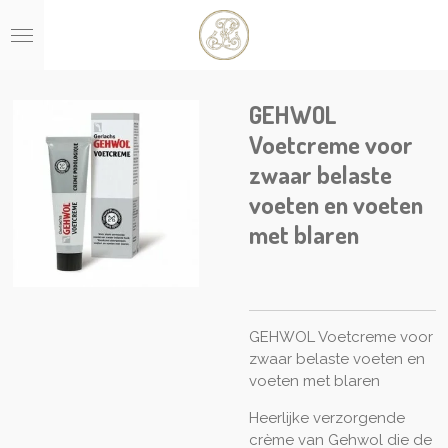
Ga
direct
naar
de
hoofdinhoud
GEHWOL
Voetcreme voor
zwaar belaste
voeten en voeten
met blaren
GEHWOL Voetcreme voor
zwaar belaste voeten en
voeten met blaren
Heerlijke verzorgende
crème van Gehwol die de