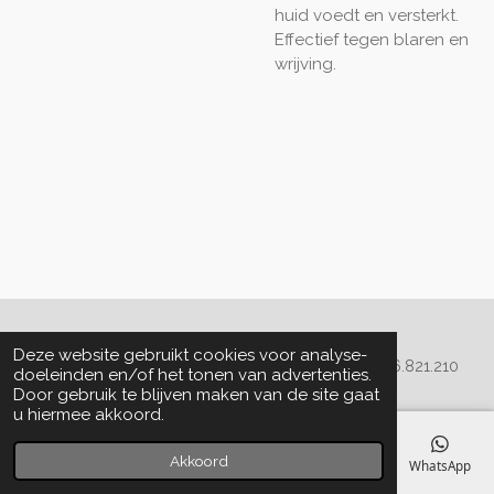
huid voedt en versterkt.
Effectief tegen blaren en
wrijving.
Algemene voorwaarden
Deze website gebruikt cookies voor analyse-
© 2020 - 2022 La Perla Skin & Beauty - BTW: BE
0466.821.210
doeleinden en/of het tonen van advertenties.
Door gebruik te blijven maken van de site gaat
u hiermee akkoord.
Akkoord
E-mailadres
Telefoonnummer
Kaart
Facebook
WhatsApp