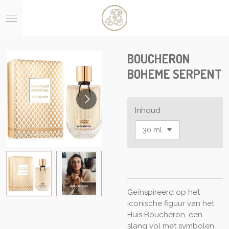
Ga
direct
naar
de
hoofdinhoud
BOUCHERON
BOHEME SERPENT
Inhoud
Geïnspireerd op het
iconische figuur van het
Huis Boucheron, een
slang vol met symbolen