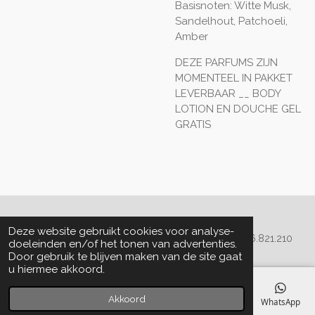
Basisnoten: Witte Musk,
Sandelhout, Patchoeli,
Amber
DEZE PARFUMS ZIJN
MOMENTEEL IN PAKKET
LEVERBAAR __ BODY
LOTION EN DOUCHE GEL
GRATIS
Algemene voorwaarden
Deze website gebruikt cookies voor analyse-
© 2020 - 2022 La Perla Skin & Beauty - BTW: BE
0466.821.210
doeleinden en/of het tonen van advertenties.
Door gebruik te blijven maken van de site gaat
u hiermee akkoord.
Akkoord
E-mailadres
Telefoonnummer
Kaart
Facebook
WhatsApp