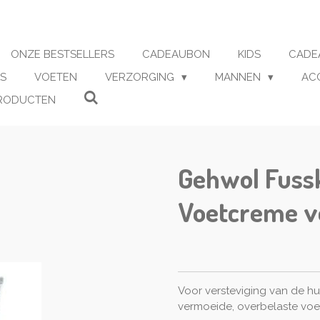
ONZE BESTSELLERS
CADEAUBON
KIDS
CADE
S
VOETEN
VERZORGING
MANNEN
AC
RODUCTEN
Gehwol Fuss
Voetcreme v
Voor versteviging van de hui
vermoeide, overbelaste voe