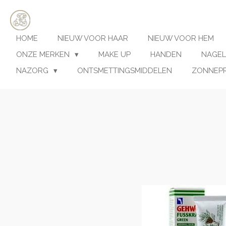
Ga
direct
naar
HOME
NIEUW VOOR HAAR
NIEUW VOOR HEM
de
hoofdinhoud
ONZE MERKEN
MAKE UP
HANDEN
NAGEL
NAZORG
ONTSMETTINGSMIDDELEN
ZONNEP