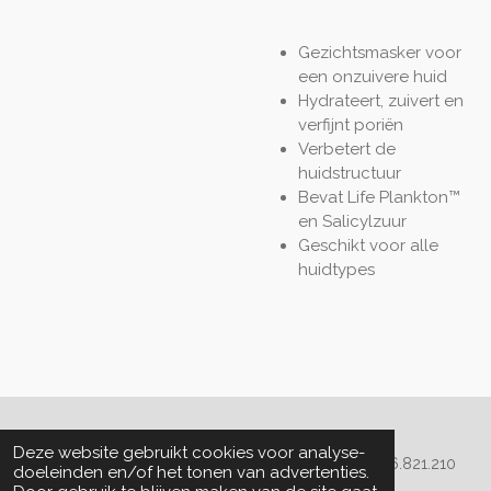
Gezichtsmasker voor
een onzuivere huid
Hydrateert, zuivert en
verfijnt poriën
Verbetert de
huidstructuur
Bevat Life Plankton™
en Salicylzuur
Geschikt voor alle
huidtypes
Algemene voorwaarden
Deze website gebruikt cookies voor analyse-
© 2020 - 2022 La Perla Skin & Beauty - BTW: BE
0466.821.210
doeleinden en/of het tonen van advertenties.