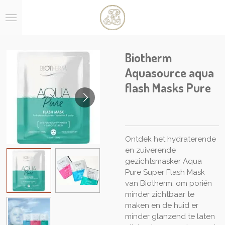
Ga
direct
naar
de
hoofdinhoud
Biotherm
Aquasource aqua
flash Masks Pure
Ontdek het hydraterende
en zuiverende
gezichtsmasker Aqua
Pure Super Flash Mask
van Biotherm, om poriën
minder zichtbaar te
maken en de huid er
minder glanzend te laten