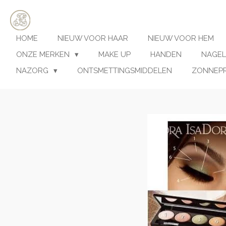
Ga
direct
naar
HOME
NIEUW VOOR HAAR
NIEUW VOOR HEM
de
hoofdinhoud
ONZE MERKEN
MAKE UP
HANDEN
NAGEL
NAZORG
ONTSMETTINGSMIDDELEN
ZONNEP