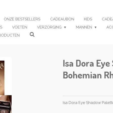
ONZE BESTSELLERS
CADEAUBON
KIDS
CADE
S
VOETEN
VERZORGING
MANNEN
AC
RODUCTEN
Isa Dora Eye
Bohemian R
Isa Dora Eye Shadow Palet