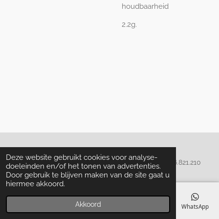
houdbaarheid
2.2g.
Algemene voorwaarden
Deze website gebruikt cookies voor analyse-
© 2020 - 2022 La Perla Skin & Beauty - BTW: BE
0466.821.210
doeleinden en/of het tonen van advertenties.
Door gebruik te blijven maken van de site gaat u
hiermee akkoord.
Akkoord
E-mailadres
Telefoonnummer
Kaart
Facebook
WhatsApp