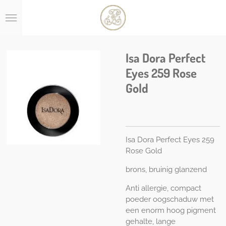
Ga
direct
naar
de
hoofdinhoud
Isa Dora Perfect
Eyes 259 Rose
Gold
Isa Dora Perfect Eyes 259
Rose Gold
brons, bruinig glanzend
Anti allergie, compact
poeder oogschaduw met
een enorm hoog pigment
gehalte, lange