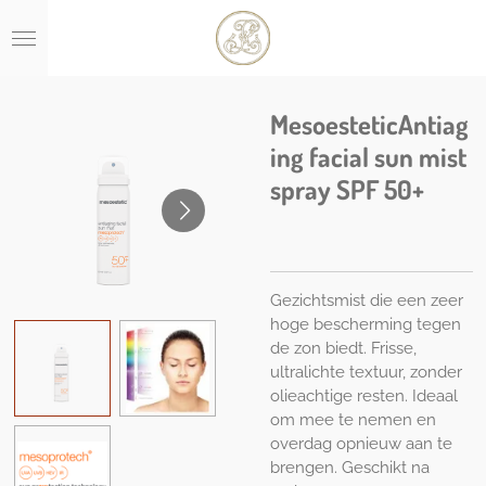
Ga
direct
naar
de
hoofdinhoud
MesoesteticAntiag
ing facial sun mist
spray SPF 50+
Gezichtsmist die een zeer
hoge bescherming tegen
de zon biedt.
Frisse,
ultralichte textuur, zonder
olieachtige resten.
Ideaal
om mee te nemen en
overdag opnieuw aan te
brengen.
Geschikt na