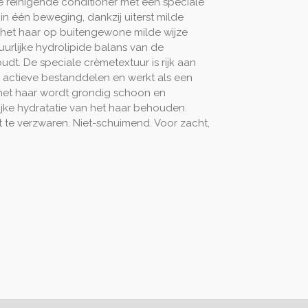
e reinigende conditioner met een speciale
 in één beweging, dankzij uiterst milde
, het haar op buitengewone milde wijze
uurlijke hydrolipide balans van de
dt. De speciale crèmetextuur is rijk aan
actieve bestanddelen en werkt als een
het haar wordt grondig schoon en
urlijke hydratatie van het haar behouden.
 te verzwaren. Niet-schuimend. Voor zacht,