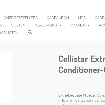
ONZE BESTSELLERS
CADEAUBON
KIDS
CADE
S
VOETEN
VERZORGING
MANNEN
AC
RODUCTEN
Collistar Ext
Conditioner-
Extra-Delicate Micellar Cond
milde reiniging voor haar dat