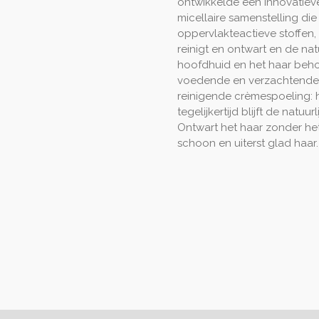
ontwikkelde een innovatiev
micellaire samenstelling die
oppervlakteactieve stoffen
reinigt en ontwart en de nat
hoofdhuid en het haar behou
voedende en verzachtende 
reinigende crèmespoeling: 
tegelijkertijd blijft de natu
Ontwart het haar zonder het
schoon en uiterst glad haar.