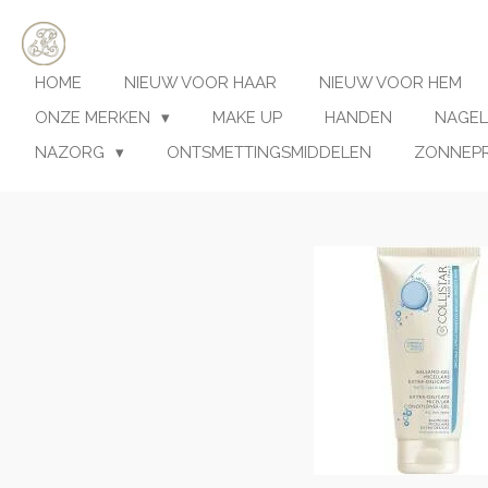
Ga
direct
naar
HOME
NIEUW VOOR HAAR
NIEUW VOOR HEM
de
hoofdinhoud
ONZE MERKEN
MAKE UP
HANDEN
NAGEL
NAZORG
ONTSMETTINGSMIDDELEN
ZONNEP