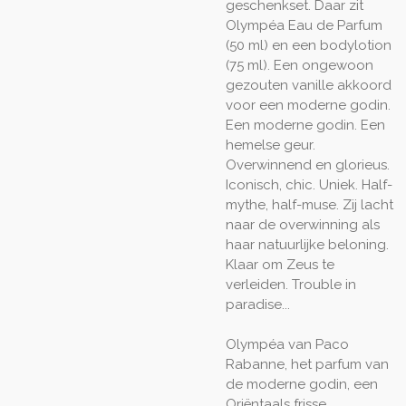
geschenkset. Daar zit
Olympéa Eau de Parfum
(50 ml) en een bodylotion
(75 ml). Een ongewoon
gezouten vanille akkoord
voor een moderne godin.
Een moderne godin. Een
hemelse geur.
Overwinnend en glorieus.
Iconisch, chic. Uniek. Half-
mythe, half-muse. Zij lacht
naar de overwinning als
haar natuurlijke beloning.
Klaar om Zeus te
verleiden. Trouble in
paradise...
Olympéa van Paco
Rabanne, het parfum van
de moderne godin, een
Oriëntaals frisse