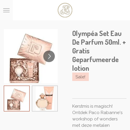
Ga
direct
naar
de
hoofdinhoud
Olympéa Set Eau
De Parfum 50ml. +
Gratis
Geparfumeerde
lotion
Sale!
Kerstmis is magisch!
Ontdek Paco Rabanne's
workshop of wonders
met deze metalen