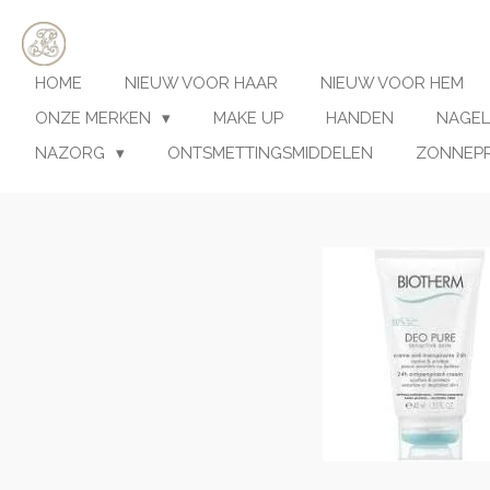
Ga
direct
naar
HOME
NIEUW VOOR HAAR
NIEUW VOOR HEM
de
hoofdinhoud
ONZE MERKEN
MAKE UP
HANDEN
NAGEL
NAZORG
ONTSMETTINGSMIDDELEN
ZONNEP