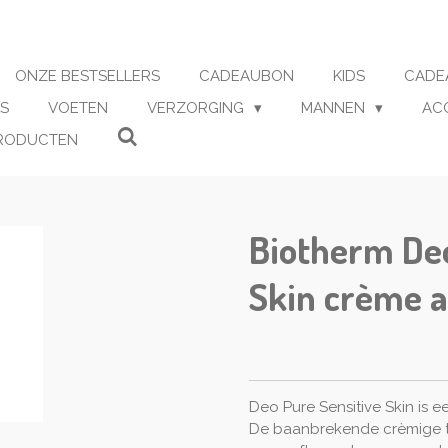
ONZE BESTSELLERS
CADEAUBON
KIDS
CADE
S
VOETEN
VERZORGING
MANNEN
AC
RODUCTEN
Biotherm Deo
Skin crème a
Deo Pure Sensitive Skin is 
De baanbrekende crèmige t