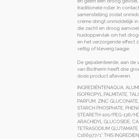
en geeft een droog gevoel, te
traditionele roller. In cont
samenstelling zodat onmidde
crème dringt onmiddellijk i
die zacht en droog aanvoelt
huidoppervlak om het drog
en het verzorgende effect zi
vettig of kleverig laagje.
De gepatenteerde, aan de 
van Biotherm heeft drie gro
dosis product afleveren.
INGREDIËNTEN
AQUA, ALUM
ISOPROPYL PALMITATE, TAL
PARFUM, ZINC GLUCONATE
STARCH PHOSPHATE, PHENO
STEARETH-100/PEG-136/HD
ARACHIDYL GLUCOSIDE, CAP
TETRASODIUM GLUTAMATE DI
C166977/1* THIS INGREDIEN