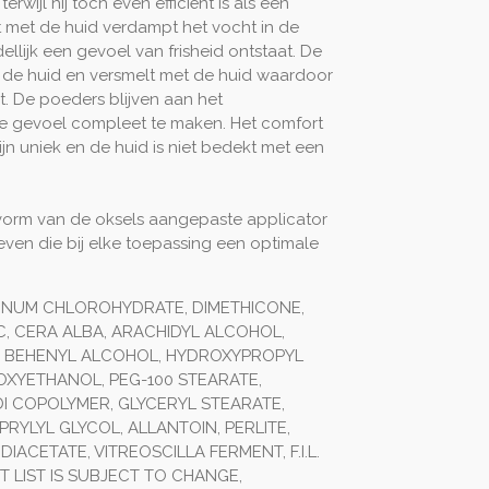
rwijl hij toch even efficiënt is als een
act met de huid verdampt het vocht in de
llijk een gevoel van frisheid ontstaat. De
n de huid en versmelt met de huid waardoor
. De poeders blijven aan het
e gevoel compleet te maken. Het comfort
jn uniek en de huid is niet bedekt met een
vorm van de oksels aangepaste applicator
even die bij elke toepassing een optimale
INUM CHLOROHYDRATE, DIMETHICONE,
C, CERA ALBA, ARACHIDYL ALCOHOL,
, BEHENYL ALCOHOL, HYDROXYPROPYL
XYETHANOL, PEG-100 STEARATE,
I COPOLYMER, GLYCERYL STEARATE,
RYLYL GLYCOL, ALLANTOIN, PERLITE,
ACETATE, VITREOSCILLA FERMENT, F.I.L.
T LIST IS SUBJECT TO CHANGE,