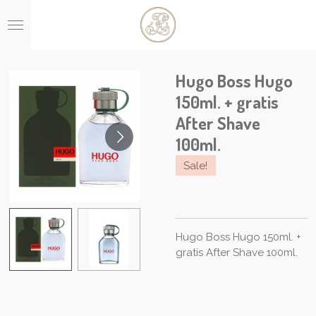
Ga
direct
naar
de
hoofdinhoud
Hugo Boss Hugo
150ml. + gratis
After Shave
100ml.
Sale!
Hugo Boss Hugo 150ml. +
gratis After Shave 100ml.