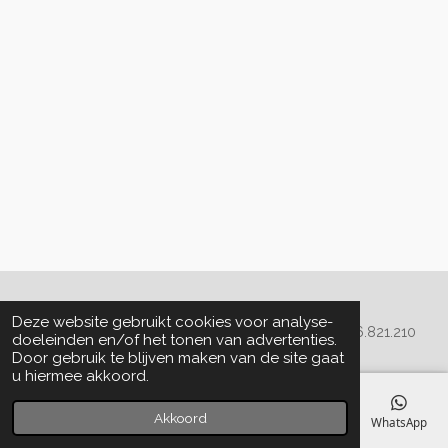
Algemene voorwaarden
Deze website gebruikt cookies voor analyse-
© 2020 - 2022 La Perla Skin & Beauty - BTW: BE
0466.821.210
doeleinden en/of het tonen van advertenties.
Door gebruik te blijven maken van de site gaat
u hiermee akkoord.
Akkoord
E-mailadres
Telefoonnummer
Kaart
Facebook
WhatsApp