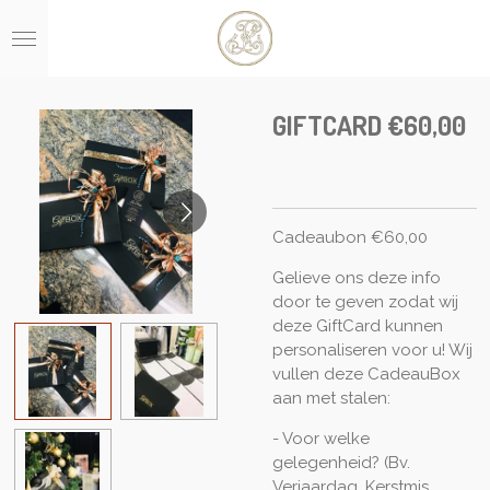
Ga
direct
naar
de
hoofdinhoud
GIFTCARD €60,00
Cadeaubon €60,00
Gelieve ons deze info
door te geven zodat wij
deze GiftCard kunnen
personaliseren voor u! Wij
vullen deze CadeauBox
aan met stalen:
- Voor welke
gelegenheid? (Bv.
Verjaardag, Kerstmis,