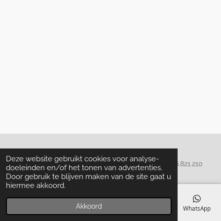
Algemene voorwaarden
Deze website gebruikt cookies voor analyse-
© 2020 - 2022 La Perla Skin & Beauty - BTW: BE
0466.821.210
doeleinden en/of het tonen van advertenties.
Door gebruik te blijven maken van de site gaat u
hiermee akkoord.
Akkoord
E-mailadres
Telefoonnummer
Kaart
Facebook
WhatsApp