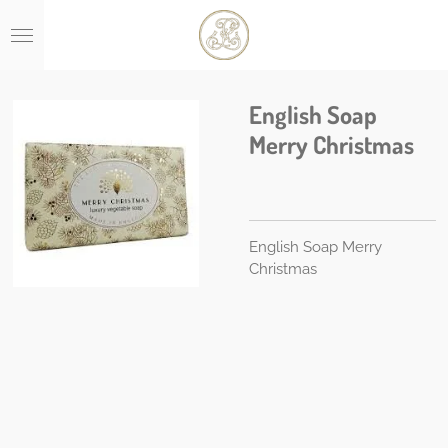
Ga
direct
naar
de
hoofdinhoud
English Soap
Merry Christmas
English Soap Merry
Christmas