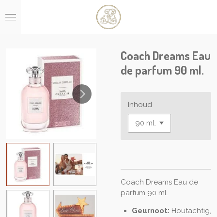
Ga
direct
naar
de
hoofdinhoud
Coach Dreams Eau
de parfum 90 ml.
Inhoud
Coach Dreams Eau de
parfum 90 ml.
Geurnoot:
Houtachtig,