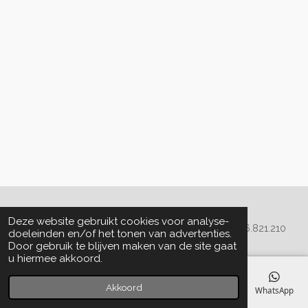
Algemene voorwaarden
Deze website gebruikt cookies voor analyse-
© 2020 - 2022 La Perla Skin & Beauty - BTW: BE
0466.821.210
doeleinden en/of het tonen van advertenties.
Door gebruik te blijven maken van de site gaat
u hiermee akkoord.
Akkoord
E-mailadres
Telefoonnummer
Kaart
Facebook
WhatsApp