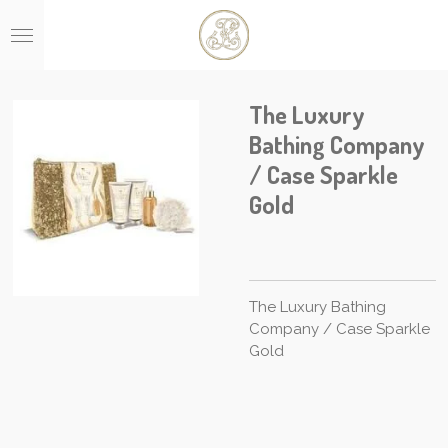
Ga
direct
naar
de
hoofdinhoud
The Luxury
Bathing Company
/ Case Sparkle
Gold
The Luxury Bathing
Company / Case Sparkle
Gold